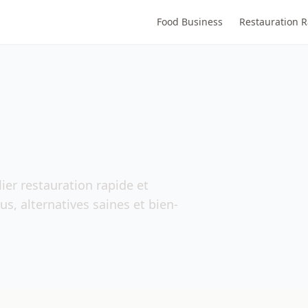
Food Business
Restauration 
ier restauration rapide et
s, alternatives saines et bien-