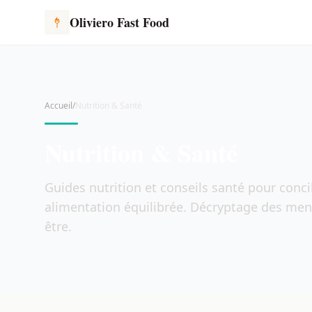
Oliviero Fast Food
Accueil
/
Nutrition & Santé
Nutrition & Santé
Guides nutrition et conseils santé pour concil
alimentation équilibrée. Décryptage des menu
être.