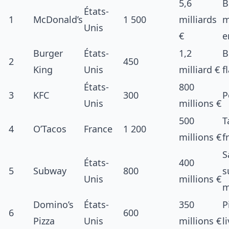
5,6
B
États-
1
McDonald’s
1 500
milliards
m
Unis
€
e
Burger
États-
1,2
B
2
450
King
Unis
milliard €
f
États-
800
3
KFC
300
P
Unis
millions €
500
T
4
O’Tacos
France
1 200
millions €
f
S
États-
400
5
Subway
800
s
Unis
millions €
m
Domino’s
États-
350
P
6
600
Pizza
Unis
millions €
l