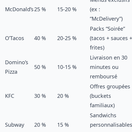
McDonald’s
25 %
15-20 %
(ex :
“McDelivery”)
Packs “Soirée”
O’Tacos
40 %
20-25 %
(tacos + sauces 
frites)
Livraison en 30
Domino’s
50 %
10-15 %
minutes ou
Pizza
remboursé
Offres groupées
KFC
30 %
20 %
(buckets
familiaux)
Sandwichs
Subway
20 %
15 %
personnalisable