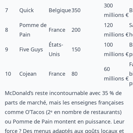
300
7
Quick
Belgique
350
B
millions €
Pomme de
120
S
8
France
200
Pain
millions €
h
États-
100
B
9
Five Guys
150
Unis
millions €
p
F
60
10
Cojean
France
80
b
millions €
p
McDonald’s reste incontournable avec 35 % de
parts de marché, mais les enseignes françaises
comme O’Tacos (2ᵉ en nombre de restaurants)
ou Pomme de Pain montent en puissance. Leur
force ? Des menus adaptés aux goûts locaux et