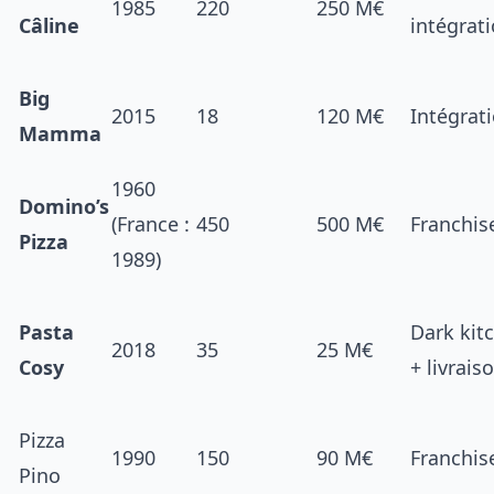
1985
220
250 M€
Câline
intégrat
Big
2015
18
120 M€
Intégrat
Mamma
1960
Domino’s
(France :
450
500 M€
Franchis
Pizza
1989)
Pasta
Dark kit
2018
35
25 M€
Cosy
+ livrais
Pizza
1990
150
90 M€
Franchis
Pino