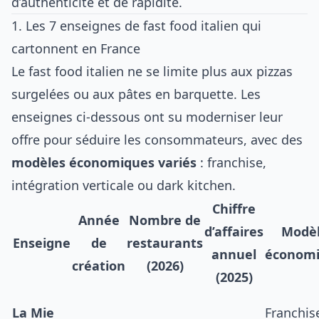
d’authenticité et de rapidité.
1. Les 7 enseignes de fast food italien qui
cartonnent en France
Le fast food italien ne se limite plus aux pizzas
surgelées ou aux pâtes en barquette. Les
enseignes ci-dessous ont su moderniser leur
offre pour séduire les consommateurs, avec des
modèles économiques variés
: franchise,
intégration verticale ou dark kitchen.
Chiffre
Année
Nombre de
d’affaires
Modè
Enseigne
de
restaurants
annuel
économ
création
(2026)
(2025)
La Mie
Franchis