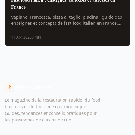
France
Vapiano, Francesca, pizza al taglio, piadina : guide des
enseignes et concepts de fast food italien en France.
Origines, prix, adresses et franchises.
11 Apr 2026
6 min
Oliviero Fast Food
Le magazine de la restauration rapide, du food
business et du tourisme gastronomique.
Guides, tendances et conseils pratiques pour
les passionnes de cuisine de rue.