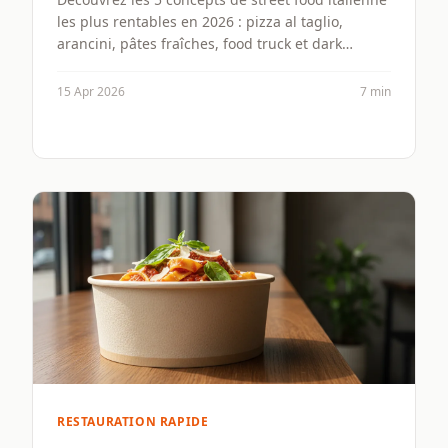
les plus rentables en 2026 : pizza al taglio,
arancini, pâtes fraîches, food truck et dark
kitchen. Chiffres clés, modèles économiques et
conseils pour réussir.
15 Apr 2026
7 min
RESTAURATION RAPIDE