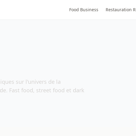
Food Business
Restauration 
ques sur l'univers de la
e. Fast food, street food et dark