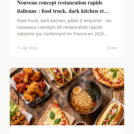
Nouveau concept restauration rapide
italienne : food truck, dark kitchen et
pâtes en 2026
Food truck, dark kitchen, pâtes à emporter : les
nouveaux concepts de restauration rapide
italienne qui cartonnent en France en 2026.
Budget, rentabilité et conseils pratiques.
11 Apr 2026
6 min