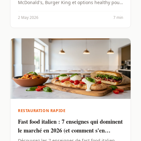
McDonald's, Burger King et options healthy pour
manger rapide et pas cher.
2 May 2026
7 min
RESTAURATION RAPIDE
Fast food italien : 7 enseignes qui dominent
le marché en 2026 (et comment s'en
inspirer)
Découvrez les 7 enseignes de fast food italien