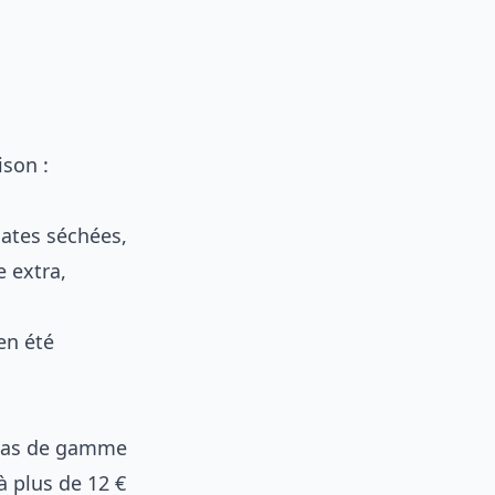
ison :
ates séchées,
e extra,
en été
 bas de gamme
à plus de 12 €