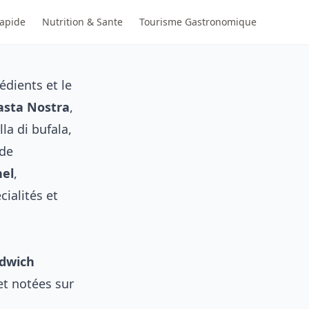
Rapide
Nutrition & Sante
Tourisme Gastronomique
édients et le
asta Nostra
,
la di bufala,
 de
hel
,
cialités et
dwich
 et notées sur