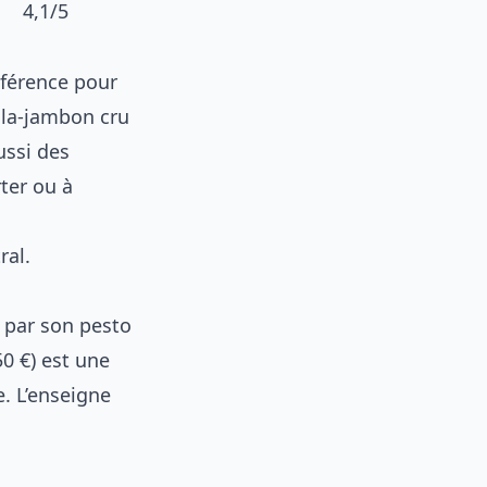
4,1/5
éférence pour
fala-jambon cru
ussi des
rter ou à
ral.
 par son pesto
0 €) est une
e. L’enseigne