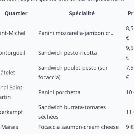
Quartier
Spécialité
Pr
8,5
int-Michel
Panini mozzarella-jambon cru
€
9,5
ntorgueil
Sandwich pesto-ricotta
€
Sandwich poulet-pesto (sur
7,5
âtelet
focaccia)
€
nal Saint-
Panini porchetta
10 
rtin
Sandwich burrata-tomates
berkampf
11 
séchées
 Marais
Focaccia saumon-cream cheese
9 €