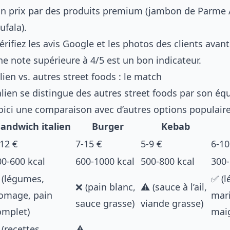
 son prix par des produits premium (jambon de Parme
ufala).
érifiez les avis Google et les photos des clients avan
 note supérieure à 4/5 est un bon indicateur.
lien vs. autres street foods : le match
lien se distingue des autres street foods par son équ
oici une comparaison avec d’autres options populaires
andwich italien
Burger
Kebab
12 €
7-15 €
5-9 €
6-10
00-600 kcal
600-1000 kcal
500-800 kcal
300-
 (légumes,
✅ (
❌ (pain blanc,
⚠️ (sauce à l’ail,
romage, pain
mari
sauce grasse)
viande grasse)
omplet)
mai
 (recettes
⚠️