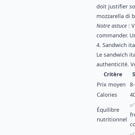
doit justifier
mozzarella di b
Notre astuce
: V
commander. Une
4. Sandwich ita
Le sandwich ita
authenticité. V
Critère
S
Prix moyen
8-
Calories
4
✅
Équilibre
f
nutritionnel
c
✅