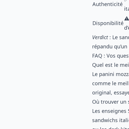
Authenticité
it
⚠
Disponibilité
d
Verdict
: Le san
répandu qu’un b
FAQ : Vos quest
Quel est le mei
Le panini mozz
comme le meill
original, essa
Où trouver un s
Les enseignes S
sandwichs itali