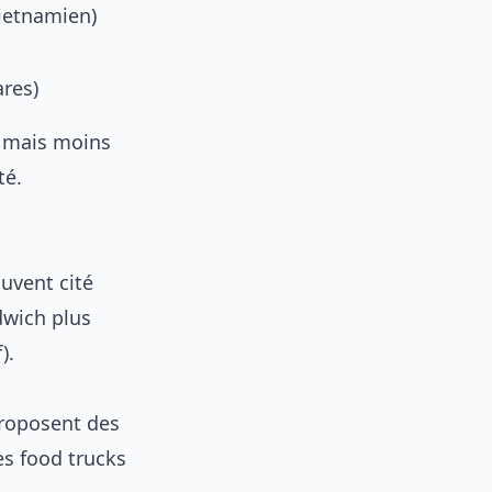
ietnamien)
ares)
, mais moins
té.
uvent cité
dwich plus
).
 proposent des
es food trucks