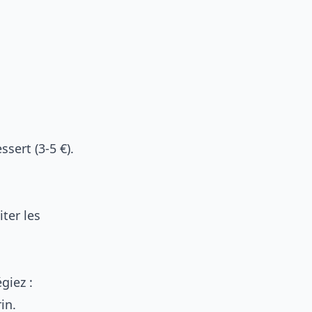
sert (3-5 €).
iter les
giez :
in.