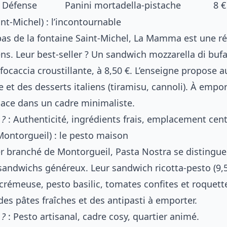
 Défense
Panini mortadella-pistache
8 €
t-Michel) : l’incontournable
pas de la fontaine Saint-Michel, La Mamma est une r
iens. Leur best-seller ? Un sandwich mozzarella di bu
focaccia croustillante, à 8,50 €. L’enseigne propose a
 et des desserts italiens (tiramisu, cannoli). À empo
lace dans un cadre minimaliste.
 ?
: Authenticité, ingrédients frais, emplacement cent
Montorgueil) : le pesto maison
er branché de Montorgueil, Pasta Nostra se distingue
sandwichs généreux. Leur sandwich ricotta-pesto (9,5
a crémeuse, pesto basilic, tomates confites et roquett
es pâtes fraîches et des antipasti à emporter.
 ?
: Pesto artisanal, cadre cosy, quartier animé.