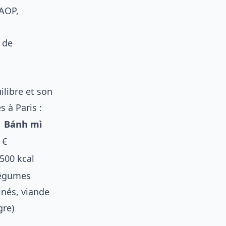
 AOP,
t de
ilibre et son
 à Paris :
Bánh mì
 €
500 kcal
légumes
nés, viande
gre)