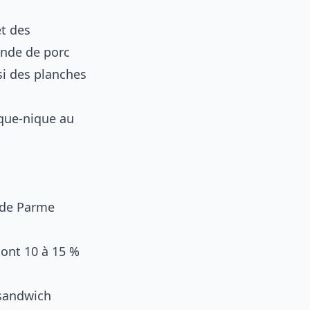
et des
ande de porc
si des planches
ique-nique au
 de Parme
sont 10 à 15 %
n sandwich