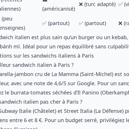
❌ (turc adapté)
✅ (v
aliennes)
(américanisé)
️ (peu
✅ (partout)
✅ (partout)
❌ (r
’enseignes)
dwich italien est plus sain qu’un burger ou un kebab
ánh mì. Idéal pour un repas équilibré sans culpabili
ions sur les sandwichs italiens à Paris
lleur sandwich italien à Paris ?
arella-jambon cru de La Mamma (Saint-Michel) est so
eur, avec une note de 4,6/5 sur Google. Pour un san
yez le burrata-tomates séchées d’Il Panino (Oberkampf
andwich italien pas cher à Paris ?
ubway Italie (Châtelet) et Street Italia (La Défense)
ens entre 6 et 8 €. Pour un budget serré, privilégiez l